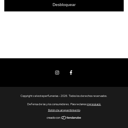
Desbloquear
Copyright celesteperfumerias - 2026. Todos los derechos reservados.
Defensa de las y los consumidores. Para reclamos
ingresá acá.
Botón de arrepentimiento