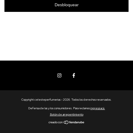
Desbloquear
Copyright celesteperfumerias - 2026. Todos los derechos reservados.
Defensa de las y los consumidores. Para reclamos
ingresá acá.
Botón de arrepentimiento