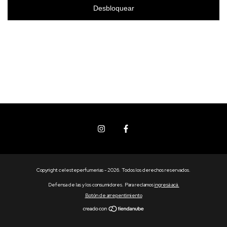
Desbloquear
Copyright celesteperfumerias - 2026. Todos los derechos reservados.
Defensa de las y los consumidores. Para reclamos
ingresá acá.
Botón de arrepentimiento