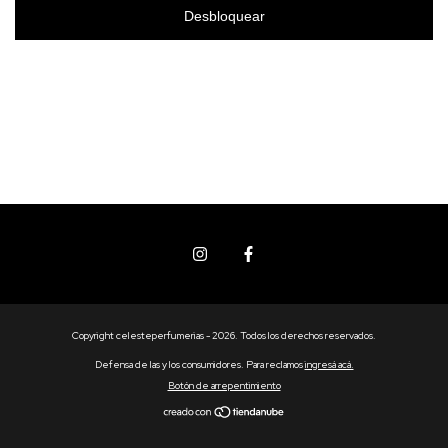
Desbloquear
Copyright celesteperfumerias - 2026. Todos los derechos reservados.
Defensa de las y los consumidores. Para reclamos
ingresá acá.
Botón de arrepentimiento