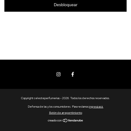
Desbloquear
Copyright celesteperfumerias - 2026. Todos los derechos reservados.
Defensa de las y los consumidores. Para reclamos
ingresá acá.
Botón de arrepentimiento