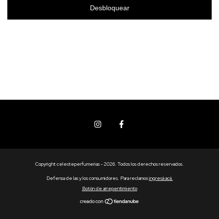
Desbloquear
Copyright celesteperfumerias - 2026. Todos los derechos reservados.
Defensa de las y los consumidores. Para reclamos
ingresá acá.
Botón de arrepentimiento