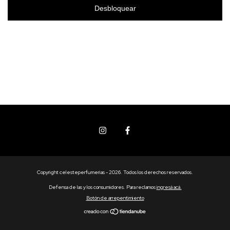
Desbloquear
Copyright celesteperfumerias - 2026. Todos los derechos reservados.
Defensa de las y los consumidores. Para reclamos
ingresá acá.
Botón de arrepentimiento