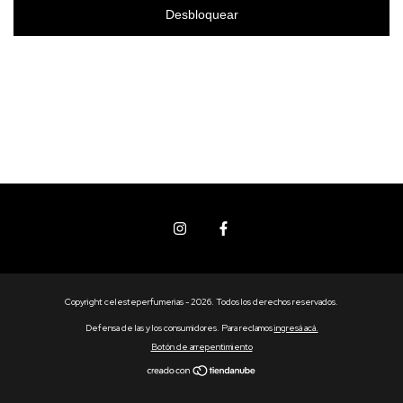
Desbloquear
Copyright celesteperfumerias - 2026. Todos los derechos reservados.
Defensa de las y los consumidores. Para reclamos
ingresá acá.
Botón de arrepentimiento