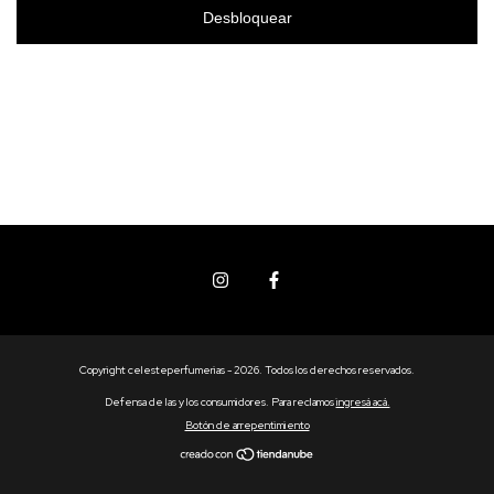
Desbloquear
Copyright celesteperfumerias - 2026. Todos los derechos reservados.
Defensa de las y los consumidores. Para reclamos
ingresá acá.
Botón de arrepentimiento