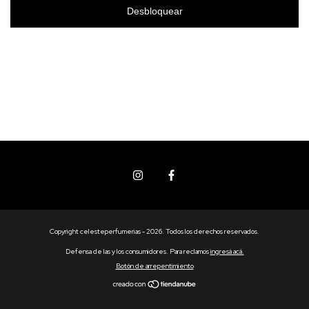
Desbloquear
Copyright celesteperfumerias - 2026. Todos los derechos reservados.
Defensa de las y los consumidores. Para reclamos
ingresá acá.
Botón de arrepentimiento