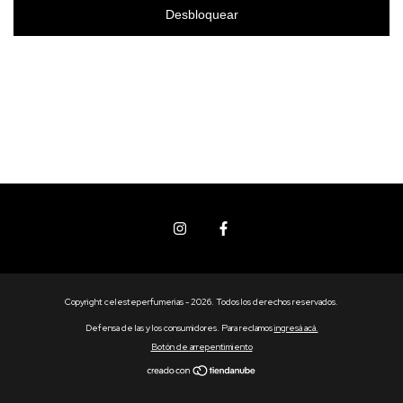
Desbloquear
Copyright celesteperfumerias - 2026. Todos los derechos reservados.
Defensa de las y los consumidores. Para reclamos
ingresá acá.
Botón de arrepentimiento