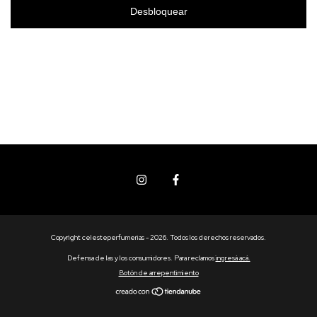
Desbloquear
Copyright celesteperfumerias - 2026. Todos los derechos reservados.
Defensa de las y los consumidores. Para reclamos
ingresá acá.
Botón de arrepentimiento