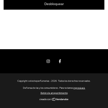
Desbloquear
Copyright celesteperfumerias - 2026. Todos los derechos reservados.
Defensa de las y los consumidores. Para reclamos
ingresá acá.
Botón de arrepentimiento