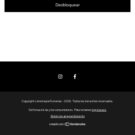
Desbloquear
Copyright celesteperfumerias - 2026. Todos los derechos reservados.
Defensa de las y los consumidores. Para reclamos
ingresá acá.
Botón de arrepentimiento