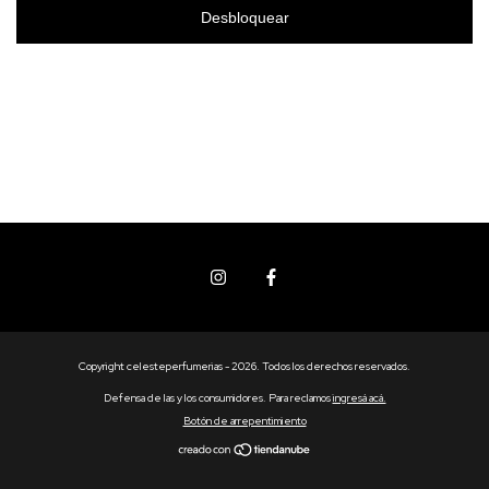
Desbloquear
Copyright celesteperfumerias - 2026. Todos los derechos reservados.
Defensa de las y los consumidores. Para reclamos
ingresá acá.
Botón de arrepentimiento