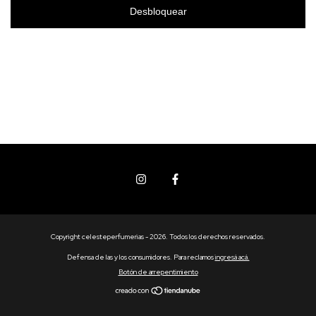
Desbloquear
Copyright celesteperfumerias - 2026. Todos los derechos reservados.
Defensa de las y los consumidores. Para reclamos
ingresá acá.
Botón de arrepentimiento