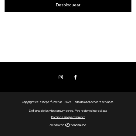
Desbloquear
Copyright celesteperfumerias - 2026. Todos los derechos reservados.
Defensa de las y los consumidores. Para reclamos
ingresá acá.
Botón de arrepentimiento