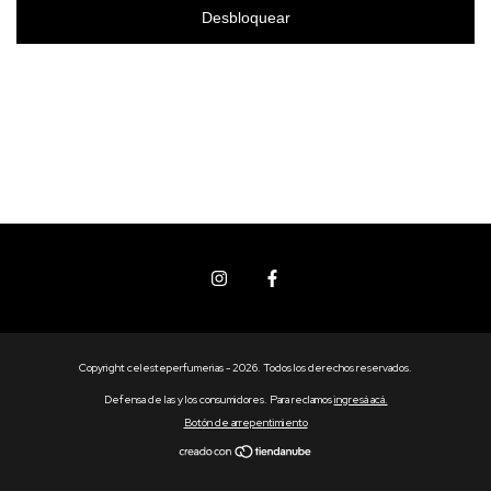
Desbloquear
Copyright celesteperfumerias - 2026. Todos los derechos reservados.
Defensa de las y los consumidores. Para reclamos
ingresá acá.
Botón de arrepentimiento