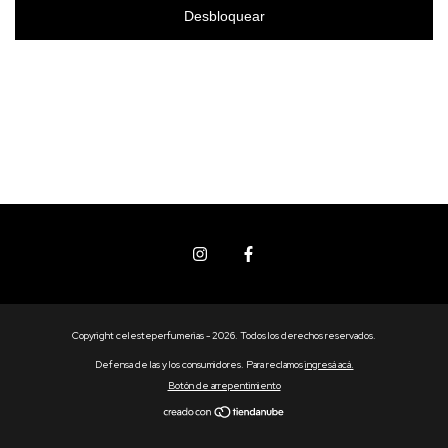
Desbloquear
Copyright celesteperfumerias - 2026. Todos los derechos reservados.
Defensa de las y los consumidores. Para reclamos
ingresá acá.
Botón de arrepentimiento